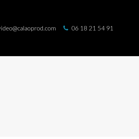
video@calaoprod.com
06 18 21 54 91