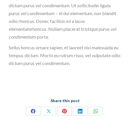
dictum purus vel condimentum. Ut sollicitudin ligula
purus vel condimentum – id dui elementum, non blandit
odio rhoncus. Donec facilisis mi a lacus
elementumrhoncus. Nullam placerat tristique purus vel
condimentum porta.
Sellus honcus ornare sapien, et laoreet nisi malesuada eu
tempus dictum. Morbi eu rutrum risus, vel vulputate odio
dictum purus vel condimentum.
Share this post
Partager
Partager
Partager
Partager
Partager
sur
sur
sur
sur
sur