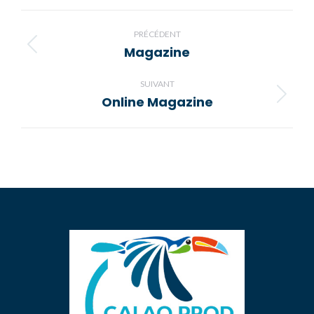
Facebook
X
Pinterest
LinkedIn
WhatsApp
Navigation
de
PRÉCÉDENT
Magazine
Onglet
commentaire
précédent
SUIVANT
Online Magazine
Projets
similaires