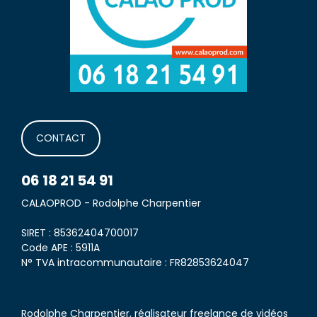
CONTACT
06 18 21 54 91
CALAOPROD - Rodolphe Charpentier
SIRET : 85362404700017
Code APE : 5911A
N° TVA intracommunautaire : FR82853624047
Rodolphe Charpentier, réalisateur freelance de vidéos