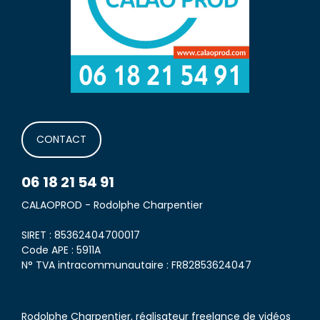
CONTACT
06 18 21 54 91
CALAOPROD - Rodolphe Charpentier
SIRET : 85362404700017
Code APE : 5911A
N° TVA intracommunautaire : FR82853624047
Rodolphe Charpentier, réalisateur freelance de vidéos