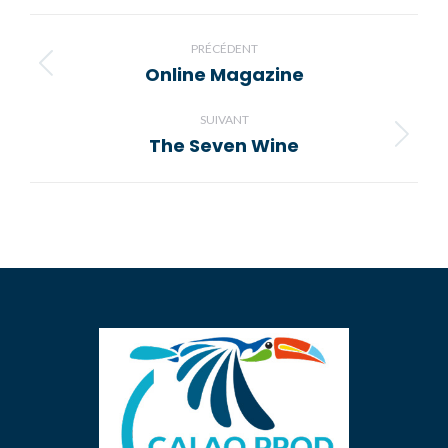
Facebook
X
Pinterest
LinkedIn
WhatsApp
Navigation
de
PRÉCÉDENT
Online Magazine
Onglet
commentaire
précédent
SUIVANT
The Seven Wine
Projets
similaires