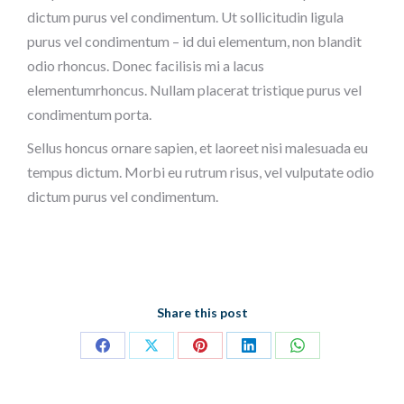
dictum purus vel condimentum. Ut sollicitudin ligula
purus vel condimentum – id dui elementum, non blandit
odio rhoncus. Donec facilisis mi a lacus
elementumrhoncus. Nullam placerat tristique purus vel
condimentum porta.
Sellus honcus ornare sapien, et laoreet nisi malesuada eu
tempus dictum. Morbi eu rutrum risus, vel vulputate odio
dictum purus vel condimentum.
Share this post
Partager
Partager
Partager
Partager
Partager
sur
sur
sur
sur
sur