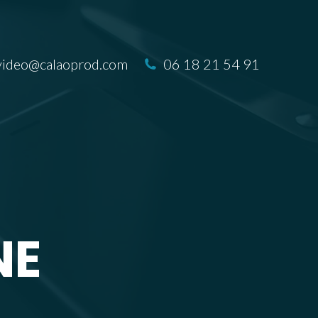
video@calaoprod.com
06 18 21 54 91
NE