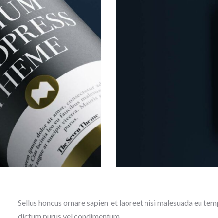
Sellus honcus ornare sapien, et laoreet nisi malesuada eu tem
dictum purus vel condimentum.