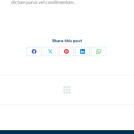
dictum purus vel condimentum.
Share this post
Partager
Partager
Partager
Partager
Partager
sur
sur
sur
sur
sur
Facebook
X
Pinterest
LinkedIn
WhatsApp
Projets
similaires