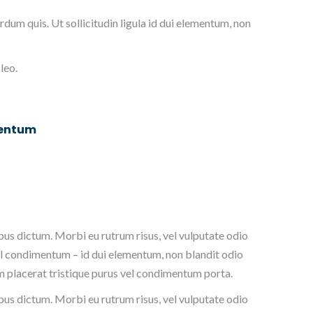
dum quis. Ut sollicitudin ligula id dui elementum, non
leo.
mentum
pus dictum. Morbi eu rutrum risus, vel vulputate odio
el condimentum – id dui elementum, non blandit odio
m placerat tristique purus vel condimentum porta.
pus dictum. Morbi eu rutrum risus, vel vulputate odio