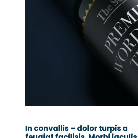
In convallis – dolor turpis a
feugiat facilisis. Morbi iaculis